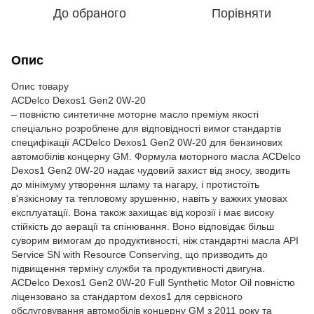
До обраного
Порівняти
Опис
Опис товару
ACDelco Dexos1 Gen2 0W-20
– повністю синтетичне моторне масло преміум якості
спеціально розроблене для відповідності вимог стандартів
специфікації ACDelco Dexos1 Gen2 0W-20 для бензинових
автомобілів концерну GM. Формула моторного масла ACDelco
Dexos1 Gen2 0W-20 надає чудовий захист від зносу, зводить
до мінімуму утворення шламу та нагару, і протистоїть
в'язкісному та тепловому зрушенню, навіть у важких умовах
експлуатації. Вона також захищає від корозії і має високу
стійкість до аерації та спінювання. Воно відповідає більш
суворим вимогам до продуктивності, ніж стандартні масла API
Service SN with Resource Conserving, що призводить до
підвищення терміну служби та продуктивності двигуна.
ACDelco Dexos1 Gen2 0W-20 Full Synthetic Motor Oil повністю
ліцензовано за стандартом dexos1 для сервісного
обслуговування автомобілів концерну GM з 2011 року та