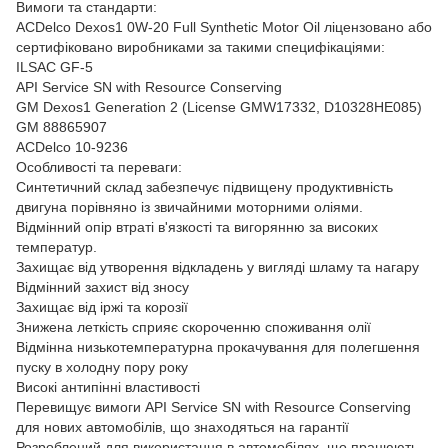
Вимоги та стандарти:
ACDelco Dexos1 0W-20 Full Synthetic Motor Oil ліцензовано або
сертифіковано виробниками за такими специфікаціями:
ILSAC GF-5
API Service SN with Resource Conserving
GM Dexos1 Generation 2 (License GMW17332, D10328HE085)
GM 88865907
ACDelco 10-9236
Особливості та переваги:
Синтетичний склад забезпечує підвищену продуктивність
двигуна порівняно із звичайними моторними оліями.
Відмінний опір втраті в'язкості та вигорянню за високих
температур.
Захищає від утворення відкладень у вигляді шламу та нагару
Відмінний захист від зносу
Захищає від іржі та корозії
Знижена леткість сприяє скороченню споживання олії
Відмінна низькотемпературна прокачування для полегшення
пуску в холодну пору року
Високі антипінні властивості
Перевищує вимоги API Service SN with Resource Conserving
для нових автомобілів, що знаходяться на гарантії
Розроблений для використання в автомобілях, що працюють