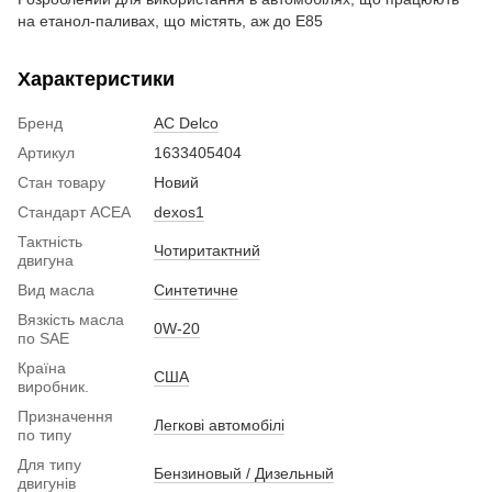
на етанол-паливах, що містять, аж до E85
Характеристики
Бренд
AC Delco
Артикул
1633405404
Стан товару
Новий
Стандарт ACEA
dexos1
Тактність
Чотиритактний
двигуна
Вид масла
Синтетичне
Вязкість масла
0W-20
по SAE
Країна
США
виробник.
Призначення
Легкові автомобілі
по типу
Для типу
Бензиновый / Дизельный
двигунів