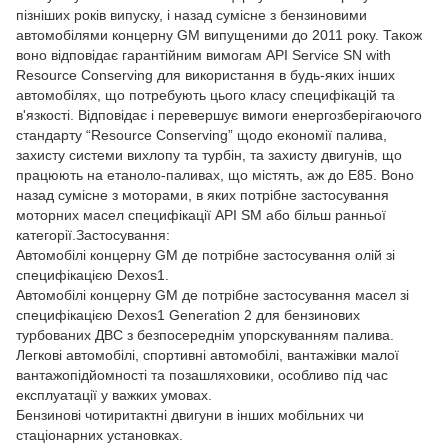
пізніших років випуску, і назад сумісне з бензиновими
автомобілями концерну GM випущеними до 2011 року. Також
воно відповідає гарантійним вимогам API Service SN with
Resource Conserving для використання в будь-яких інших
автомобілях, що потребують цього класу специфікацій та
в'язкості. Відповідає і перевершує вимоги енергозберігаючого
стандарту “Resource Conserving” щодо економії палива,
захисту системи вихлопу та турбін, та захисту двигунів, що
працюють на етаноло-паливах, що містять, аж до E85. Воно
назад сумісне з моторами, в яких потрібне застосування
моторних масел специфікації API SM або більш ранньої
категорії.Застосування:
Автомобілі концерну GM де потрібне застосування олій зі
специфікацією Dexos1.
Автомобілі концерну GM де потрібне застосування масел зі
специфікацією Dexos1 Generation 2 для бензинових
турбованих ДВС з безпосереднім упорскуванням палива.
Легкові автомобілі, спортивні автомобілі, вантажівки малої
вантажопідйомності та позашляховики, особливо під час
експлуатації у важких умовах.
Бензинові чотиритактні двигуни в інших мобільних чи
стаціонарних установках.