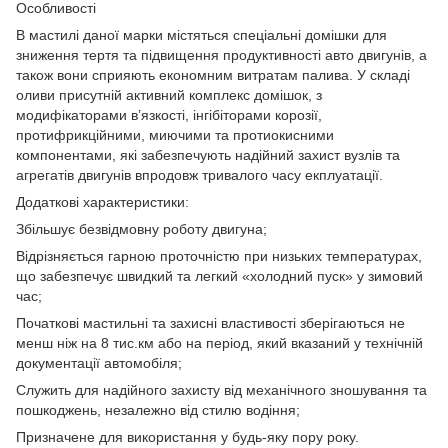
Особливості
В мастилі даної марки містяться спеціальні домішки для
зниження тертя та підвищення продуктивності авто двигунів, а
також вони сприяють економним витратам палива. У складі
оливи присутній активний комплекс домішок, з
модифікаторами в’язкості, інгібіторами корозії,
протифрикційними, миючими та протиокисними
компонентами, які забезпечують надійний захист вузлів та
агрегатів двигунів впродовж тривалого часу екплуатації.
Додаткові характеристики:
Збільшує безвідмовну роботу двигуна;
Відрізняється гарною проточністю при низьких температурах,
що забезпечує швидкий та легкий «холодний пуск» у зимовий
час;
Початкові мастильні та захисні властивості зберігаються не
менш ніж на 8 тис.км або на період, який вказаний у технічній
документації автомобіля;
Служить для надійного захисту від механічного зношування та
пошкоджень, незалежно від стилю водіння;
Призначене для використання у будь-яку пору року.