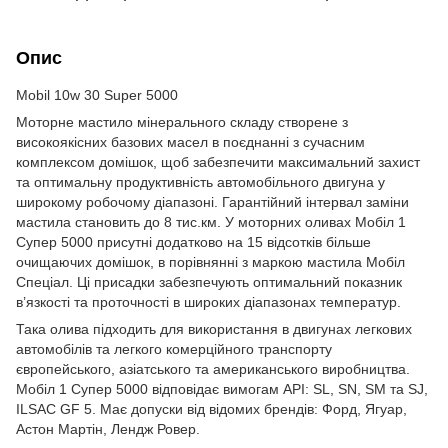
Опис
Mobil 10w 30 Super 5000
Моторне мастило мінерального складу створене з
високоякісних базових масел в поєднанні з сучасним
комплексом домішок, щоб забезпечити максимальний захист
та оптимальну продуктивність автомобільного двигуна у
широкому робочому діапазоні. Гарантійний інтервал заміни
мастила становить до 8 тис.км. У моторних оливах Мобіл 1
Супер 5000 присутні додатково на 15 відсотків більше
очищаючих домішок, в порівнянні з маркою мастила Мобіл
Спеціал. Ці присадки забезпечують оптимальний показник
в’язкості та проточності в широких діапазонах температур.
Така олива підходить для використання в двигунах легкових
автомобілів та легкого комерційного транспорту
європейського, азіатського та американського виробництва.
Мобіл 1 Супер 5000 відповідає вимогам API: SL, SN, SM та SJ,
ILSAC GF 5. Має допуски від відомих брендів: Форд, Ягуар,
Астон Мартін, Лендж Ровер.