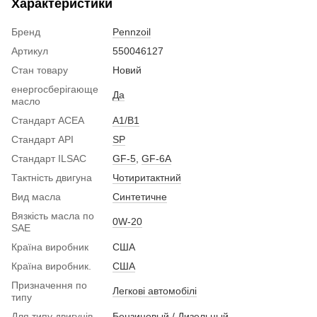
Характеристики
Бренд
Pennzoil
Артикул
550046127
Стан товару
Новий
енергосберігающе
Да
масло
Стандарт ACEA
A1/B1
Стандарт API
SP
Стандарт ILSAC
GF-5
,
GF-6A
Тактність двигуна
Чотиритактний
Вид масла
Синтетичне
Вязкість масла по
0W-20
SAE
Країна виробник
США
Країна виробник.
США
Призначення по
Легкові автомобілі
типу
Для типу двигунів
Бензиновый / Дизельный