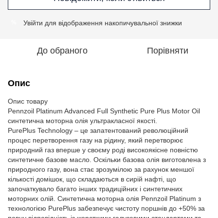
Увійти
для відображення накопичувальної знижки
%
До обраного
Порівняти
Опис
Опис товару
Pennzoil Platinum Advanced Full Synthetic Pure Plus Motor Oil
синтетична моторна олія ультракласної якості.
PurePlus Technology – це запатентований революційний
процес перетворення газу на рідину, який перетворює
природний газ вперше у своєму роді високоякісне повністю
синтетичне базове масло. Оскільки базова олія виготовлена ​​з
природного газу, вона стає зрозумілою за рахунок меншої
кількості домішок, що складаються в сирій нафті, що
започаткувало багато інших традиційних і синтетичних
моторних олій. Синтетична моторна олія Pennzoil Platinum з
технологією PurePlus забезпечує чистоту поршнів до +50% за
повну відповідність із жорсткими галузевими стандартами та