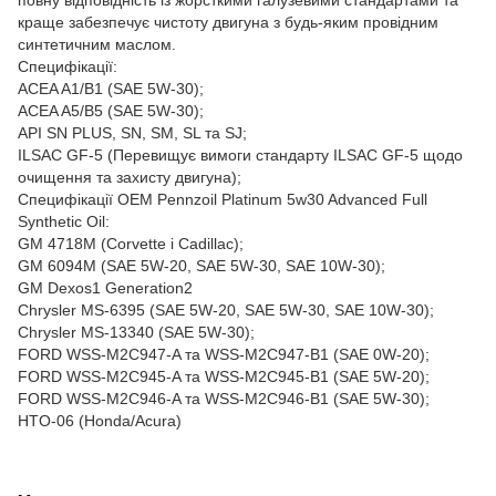
краще забезпечує чистоту двигуна з будь-яким провідним
синтетичним маслом.
Специфікації:
ACEA A1/B1 (SAE 5W-30);
ACEA A5/B5 (SAE 5W-30);
API SN PLUS, SN, SM, SL та SJ;
ILSAC GF-5 (Перевищує вимоги стандарту ILSAC GF-5 щодо
очищення та захисту двигуна);
Специфікації OEM Pennzoil Platinum 5w30 Advanced Full
Synthetic Oil:
GM 4718M (Corvette і Cadillac);
GM 6094M (SAE 5W-20, SAE 5W-30, SAE 10W-30);
GM Dexos1 Generation2
Chrysler MS-6395 (SAE 5W-20, SAE 5W-30, SAE 10W-30);
Chrysler MS-13340 (SAE 5W-30);
FORD WSS-M2C947-A та WSS-M2C947-B1 (SAE 0W-20);
FORD WSS-M2C945-A та WSS-M2C945-B1 (SAE 5W-20);
FORD WSS-M2C946-A та WSS-M2C946-B1 (SAE 5W-30);
HTO-06 (Honda/Acura)