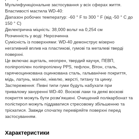
Мультифункціональне застосування у всіх сферах життя.
Властивості мастила WD-40:
Діапазон робочих температур: -60 ° F to 300 ° F (від -50 ° C до
150 ° C)
Діелектрична міцність: 38,000 вольт на 0,254 см
Розчинність у воді: Нерозчинна
Сумісність із поверхнями: WD-40 демонструє мізерно
негативний вплив на пластикові, гумові та металеві тверді
поверхні.
Це включає ацеталь, неопрен, твердий каучук, ПЕВП,
поліпропілен поліпропілену PPS, тефлон, Вітон, сталь,
гарячеоцинкована оцинкована сталь, гальванічне покриття,
мідь, латунь, магнію, нікелю, жерсті, титану та цинку.
Застереження: Певні типи гуми будуть набухати при
тривалому зануренні WD-40. Воскові лаки та деякі воскові
покриття можуть бути розм'якшені. Очищений полікарбонат та
полістирол можуть піддаватися стресовому збільшенню та
тріскатися. Завжди спочатку перевіряйте поверхні перед
застосуванням.
Характеристики