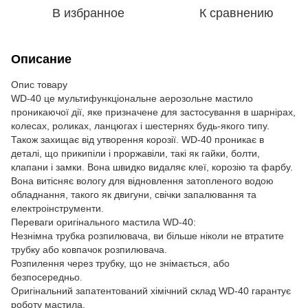
В избранное
К сравнению
Описание
Опис товару
WD-40 це мультифункціональне аерозольне мастило
проникаючої дії, яке призначене для застосування в шарнірах,
колесах, роликах, ланцюгах і шестернях будь-якого типу.
Також захищає від утворення корозії. WD-40 проникає в
деталі, що прикипіли і проржавіли, такі як гайки, болти,
клапани і замки. Вона швидко видаляє клеї, корозію та фарбу.
Вона витісняє вологу для відновлення затопленого водою
обладнання, такого як двигуни, свічки запалювання та
електроінструменти.
Переваги оригінального мастила WD-40:
Незнімна трубка розпилювача, ви більше ніколи не втратите
трубку або ковпачок розпилювача.
Розпилення через трубку, що не знімається, або
безпосередньо.
Оригінальний запатентований хімічний склад WD-40 гарантує
роботу мастила.