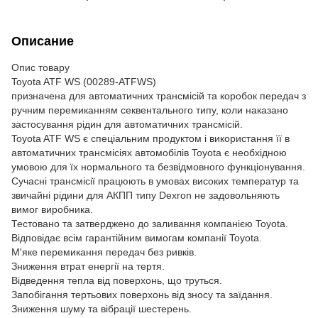
Описание
Опис товару
Toyota ATF WS (00289-ATFWS)
призначена для автоматичних трансмісій та коробок передач з
ручним перемиканням секвентального типу, коли наказано
застосування рідин для автоматичних трансмісій.
Toyota ATF WS є спеціальним продуктом і використання її в
автоматичних трансмісіях автомобілів Toyota є необхідною
умовою для їх нормального та безвідмовного функціонування.
Сучасні трансмісії працюють в умовах високих температур та
звичайні рідини для АКПП типу Dexron не задовольняють
вимог виробника.
Тестовано та затверджено до заливання компанією Toyota.
Відповідає всім гарантійним вимогам компанії Toyota.
М'яке перемикання передач без ривків.
Зниження втрат енергії на тертя.
Відведення тепла від поверхонь, що труться.
Запобігання тертьових поверхонь від зносу та заїдання.
Зниження шуму та вібрації шестерень.