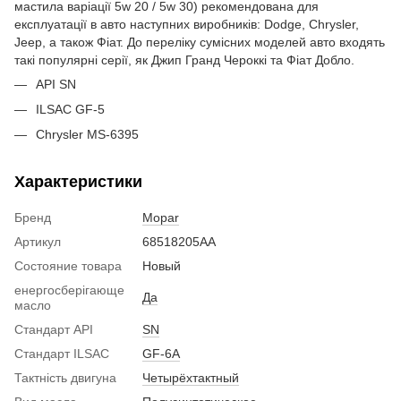
мастила варіації 5w 20 / 5w 30) рекомендована для
експлуатації в авто наступних виробників: Dodge, Chrysler,
Jeep, а також Фіат. До переліку сумісних моделей авто входять
такі популярні серії, як Джип Гранд Чероккі та Фіат Добло.
API SN
ILSAC GF-5
Chrysler MS-6395
Характеристики
Бренд
Mopar
Артикул
68518205AA
Состояние товара
Новый
енергосберігающе
Да
масло
Стандарт API
SN
Стандарт ILSAC
GF-6A
Тактність двигуна
Четырёхтактный