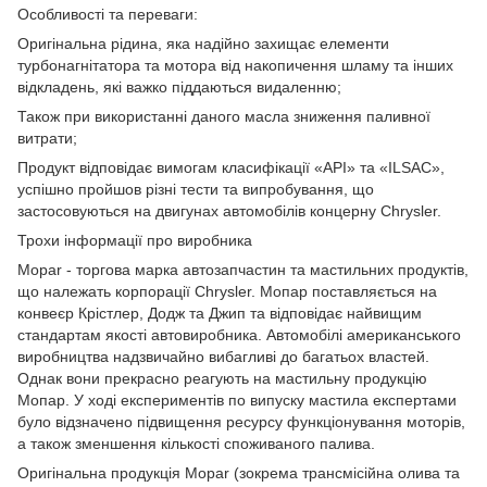
Особливості та переваги:
Оригінальна рідина, яка надійно захищає елементи
турбонагнітатора та мотора від накопичення шламу та інших
відкладень, які важко піддаються видаленню;
Також при використанні даного масла зниження паливної
витрати;
Продукт відповідає вимогам класифікації «API» та «ILSAC»,
успішно пройшов різні тести та випробування, що
застосовуються на двигунах автомобілів концерну Chrysler.
Трохи інформації про виробника
Mopar - торгова марка автозапчастин та мастильних продуктів,
що належать корпорації Chrysler. Мопар поставляється на
конвеєр Крістлер, Додж та Джип та відповідає найвищим
стандартам якості автовиробника. Автомобілі американського
виробництва надзвичайно вибагливі до багатьох властей.
Однак вони прекрасно реагують на мастильну продукцію
Мопар. У ході експериментів по випуску мастила експертами
було відзначено підвищення ресурсу функціонування моторів,
а також зменшення кількості споживаного палива.
Оригінальна продукція Mopar (зокрема трансмісійна олива та