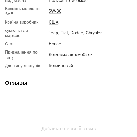
Вид масла
Полусинтетическое
Вязкість масла по
5W-30
SAE
Країна виробник.
США
сумісність з
Jeep
,
Fiat
,
Dodge
,
Chrysler
маркою
Стан
Новое
Призначення по
Легковые автомобили
типу
Для типу двигунів
Бензиновый
Отзывы
Добавьте первый отзыв