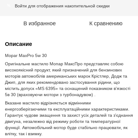
Войти
для отображения накопительной скидки
%
В избранное
К сравнению
Описание
Mopar MaxPro 5w 30
Оригінальне мастило Мопар МаксПро представляє собою
високоякісний продукт, який призначений для бензинових
моторів автомобілів американських марок Крістлер, Додж та
Джип, для яких рекомендовано застосування рідини, що
містить допуск «MS 6395» та оснащений показником в'язкості
5в 30 (враховуючи мотори з турбонадувом) .
Вказане мастило відрізняється відмінними
енергозберігаючими та експлуатаційними характеристиками.
Гарантує чудове змащення та захист усіх деталей та з'єднання
двигуна, незалежно від режиму роботи та температурної
функції. Автомобільний мотор буде стабільно працювати, як
влітку, так і взимку.