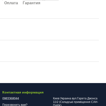
Оплата
Гарантия
Контактная информация
0983368044
Киев Украина вул.Гарета Джонса
11\2 (Складські приміщення САН-
Перезвонить вам?
ПАРК)