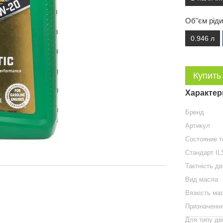
Об"єм рід
0.946 л
Купить
Характер
Бренд
Артикул
Состояние т
Стандарт I
Тактність д
Вид масла
Вязкість ма
Призначення
Для типу дв