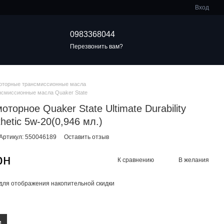
Вход
0983368044
Перезвонить вам?
оторные трансмиссионные масла
нсмиссионные масла Quaker State
оторное Quaker State Ultimate Durability
thetic 5w-20(0,946 мл.)
Артикул: 550046189
Оставить отзыв
рн
К сравнению
В желания
для отображения накопительной скидки
и