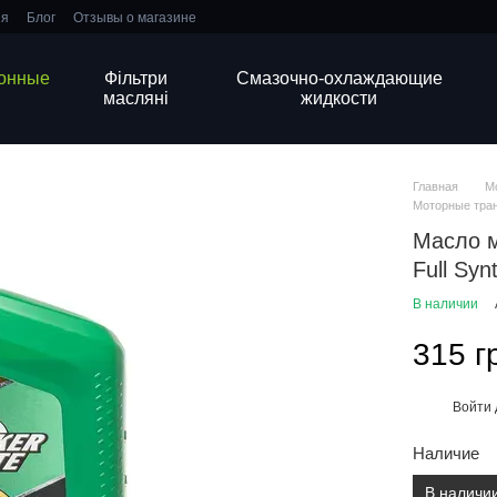
ия
Блог
Отзывы о магазине
ионные
Фільтри
Смазочно-охлаждающие
масляні
жидкости
Главная
М
Моторные тра
Масло м
Full Syn
В наличии
315 г
Войти
%
Наличие
В наличи