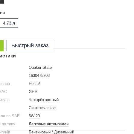
ини
4.73 л
Быстрый заказ
истики
Quaker State
1630475203
овара
Новый
LSAC
GF-6
вигуна
Четырёхтактный
Синтетическое
сла по SAE
5W-20
 по типу
Легковые автомобили
игунів
Бензиновый / Дизельный