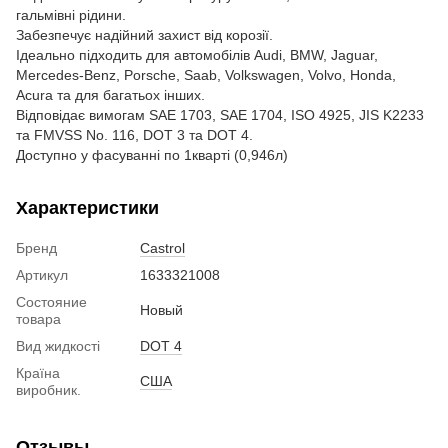
гальмівні рідини.
Забезпечує надійний захист від корозії.
Ідеально підходить для автомобілів Audi, BMW, Jaguar,
Mercedes-Benz, Porsche, Saab, Volkswagen, Volvo, Honda,
Acura та для багатьох інших.
Відповідає вимогам SAE 1703, SAE 1704, ISO 4925, JIS K2233
та FMVSS No. 116, DOT 3 та DOT 4.
Доступно у фасуванні по 1кварті (0,946л)
Характеристики
Бренд
Castrol
Артикул
1633321008
Состояние
Новый
товара
Вид жидкості
DOT 4
Країна
США
виробник.
Отзывы