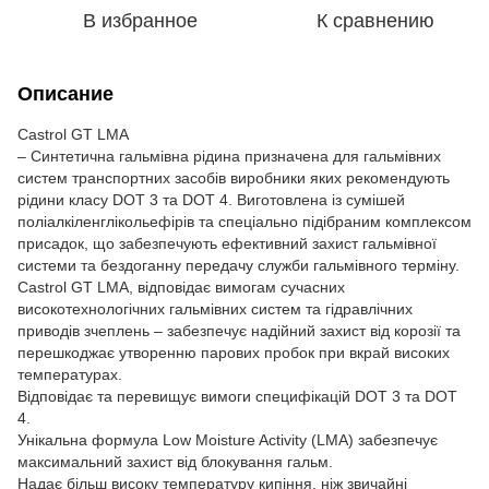
В избранное
К сравнению
Описание
Castrol GT LMA
– Синтетична гальмівна рідина призначена для гальмівних
систем транспортних засобів виробники яких рекомендують
рідини класу DOT 3 та DOT 4. Виготовлена із сумішей
поліалкіленглікольефірів та спеціально підібраним комплексом
присадок, що забезпечують ефективний захист гальмівної
системи та бездоганну передачу служби гальмівного терміну.
Castrol GT LMA, відповідає вимогам сучасних
високотехнологічних гальмівних систем та гідравлічних
приводів зчеплень – забезпечує надійний захист від корозії та
перешкоджає утворенню парових пробок при вкрай високих
температурах.
Відповідає та перевищує вимоги специфікацій DOT 3 та DOT
4.
Унікальна формула Low Moisture Activity (LMA) забезпечує
максимальний захист від блокування гальм.
Надає більш високу температуру кипіння, ніж звичайні