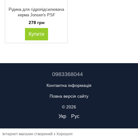
Рідина для гідропідсилювача
керма Jonsen's PSF
278 грн
Купити
0983368044
Контактна інформація
Повна версія сайту
© 2026
Укр
Рус
Інтернет-магазин створений з Хорошоп