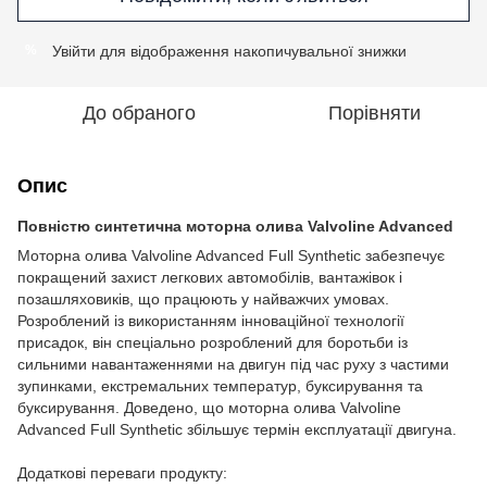
Увійти
для відображення накопичувальної знижки
%
До обраного
Порівняти
Опис
Повністю синтетична моторна олива Valvoline Advanced
Моторна олива Valvoline Advanced Full Synthetic забезпечує
покращений захист легкових автомобілів, вантажівок і
позашляховиків, що працюють у найважчих умовах.
Розроблений із використанням інноваційної технології
присадок, він спеціально розроблений для боротьби із
сильними навантаженнями на двигун під час руху з частими
зупинками, екстремальних температур, буксирування та
буксирування.
Доведено, що моторна олива Valvoline
Advanced Full Synthetic збільшує термін експлуатації двигуна.
Додаткові переваги продукту: