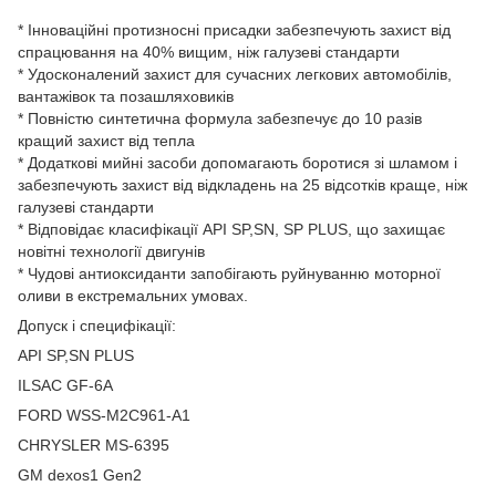
* Інноваційні протизносні присадки забезпечують захист від
спрацювання на 40% вищим, ніж галузеві стандарти
* Удосконалений захист для сучасних легкових автомобілів,
вантажівок та позашляховиків
* Повністю синтетична формула забезпечує до 10 разів
кращий захист від тепла
* Додаткові мийні засоби допомагають боротися зі шламом і
забезпечують захист від відкладень на 25 відсотків краще, ніж
галузеві стандарти
* Відповідає класифікації API SP,SN, SP PLUS, що захищає
новітні технології двигунів
* Чудові антиоксиданти запобігають руйнуванню моторної
оливи в екстремальних умовах.
Допуск і специфікації:
API SP,SN PLUS
ILSAC GF-6A
FORD WSS-M2C961-A1
CHRYSLER MS-6395
GM dexos1 Gen2