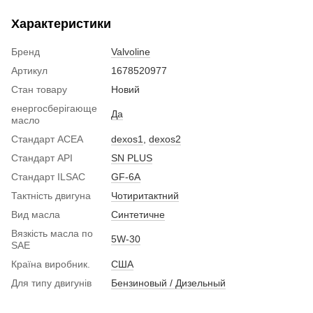
Характеристики
Бренд
Valvoline
Артикул
1678520977
Стан товару
Новий
енергосберігающе
Да
масло
Стандарт ACEA
dexos1
,
dexos2
Стандарт API
SN PLUS
Стандарт ILSAC
GF-6A
Тактність двигуна
Чотиритактний
Вид масла
Синтетичне
Вязкість масла по
5W-30
SAE
Країна виробник.
США
Для типу двигунів
Бензиновый / Дизельный